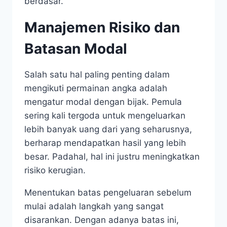
berdasar.
Manajemen Risiko dan
Batasan Modal
Salah satu hal paling penting dalam
mengikuti permainan angka adalah
mengatur modal dengan bijak. Pemula
sering kali tergoda untuk mengeluarkan
lebih banyak uang dari yang seharusnya,
berharap mendapatkan hasil yang lebih
besar. Padahal, hal ini justru meningkatkan
risiko kerugian.
Menentukan batas pengeluaran sebelum
mulai adalah langkah yang sangat
disarankan. Dengan adanya batas ini,