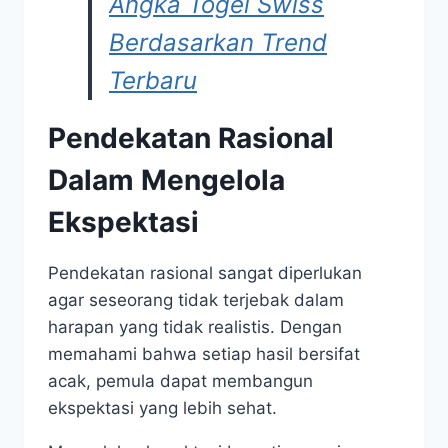
Angka Togel Swiss
Berdasarkan Trend
Terbaru
Pendekatan Rasional
Dalam Mengelola
Ekspektasi
Pendekatan rasional sangat diperlukan
agar seseorang tidak terjebak dalam
harapan yang tidak realistis. Dengan
memahami bahwa setiap hasil bersifat
acak, pemula dapat membangun
ekspektasi yang lebih sehat.