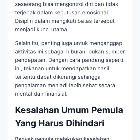
seseorang bisa mengontrol diri dan tidak
terjebak dalam keputusan emosional.
Disiplin dalam mengikuti batas tersebut
menjadi kunci utama.
Selain itu, penting juga untuk menganggap
aktivitas ini sebagai hiburan, bukan sumber
pendapatan. Dengan cara pandang seperti
ini, tekanan untuk mendapatkan hasil
tertentu dapat dikurangi sehingga
pengalaman menjadi lebih sehat secara
mental dan finansial.
Kesalahan Umum Pemula
Yang Harus Dihindari
Banyak pemula melakukan kesalahan