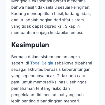
Mengelola ekspektasi berarti menerima
bahwa hasil tidak selalu sesuai keinginan.
Kadang mendapatkan hasil, kadang tidak,
dan itu adalah bagian dari sifat sistem
yang tidak dapat diprediksi. Sikap ini
membantu menjaga kestabilan emosi.
Kesimpulan
Bermain dalam sistem undian angka
seperti di
Togel Belgia
sebaiknya dipahami
sebagai aktivitas berbasis keberuntungan
yang sepenuhnya acak. Tidak ada cara
pasti untuk memprediksi hasil, sehingga
pemahaman tentang risiko dan
pengelolaan diri menjadi hal yang jauh
lebih penting dibandingkan mencari