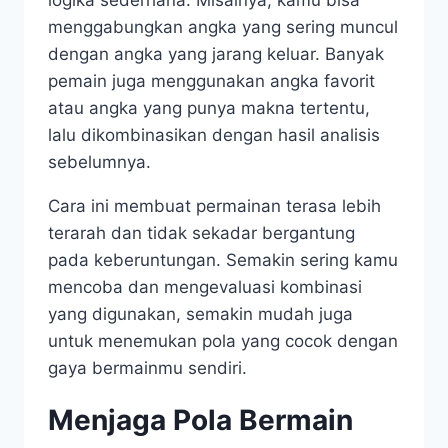
logika sederhana. Misalnya, kamu bisa
menggabungkan angka yang sering muncul
dengan angka yang jarang keluar. Banyak
pemain juga menggunakan angka favorit
atau angka yang punya makna tertentu,
lalu dikombinasikan dengan hasil analisis
sebelumnya.
Cara ini membuat permainan terasa lebih
terarah dan tidak sekadar bergantung
pada keberuntungan. Semakin sering kamu
mencoba dan mengevaluasi kombinasi
yang digunakan, semakin mudah juga
untuk menemukan pola yang cocok dengan
gaya bermainmu sendiri.
Menjaga Pola Bermain