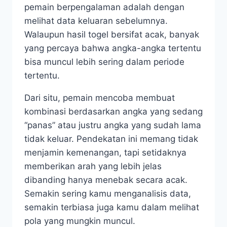
pemain berpengalaman adalah dengan
melihat data keluaran sebelumnya.
Walaupun hasil togel bersifat acak, banyak
yang percaya bahwa angka-angka tertentu
bisa muncul lebih sering dalam periode
tertentu.
Dari situ, pemain mencoba membuat
kombinasi berdasarkan angka yang sedang
“panas” atau justru angka yang sudah lama
tidak keluar. Pendekatan ini memang tidak
menjamin kemenangan, tapi setidaknya
memberikan arah yang lebih jelas
dibanding hanya menebak secara acak.
Semakin sering kamu menganalisis data,
semakin terbiasa juga kamu dalam melihat
pola yang mungkin muncul.