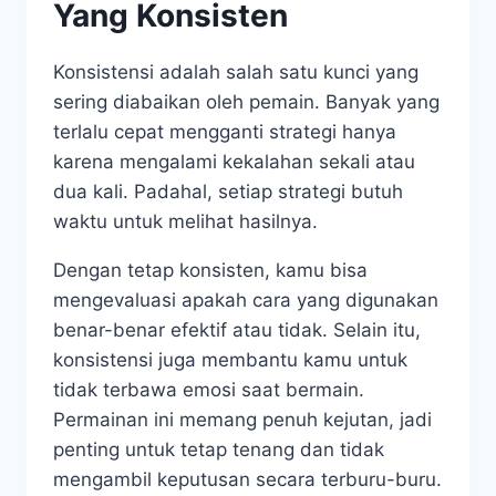
Yang Konsisten
Konsistensi adalah salah satu kunci yang
sering diabaikan oleh pemain. Banyak yang
terlalu cepat mengganti strategi hanya
karena mengalami kekalahan sekali atau
dua kali. Padahal, setiap strategi butuh
waktu untuk melihat hasilnya.
Dengan tetap konsisten, kamu bisa
mengevaluasi apakah cara yang digunakan
benar-benar efektif atau tidak. Selain itu,
konsistensi juga membantu kamu untuk
tidak terbawa emosi saat bermain.
Permainan ini memang penuh kejutan, jadi
penting untuk tetap tenang dan tidak
mengambil keputusan secara terburu-buru.