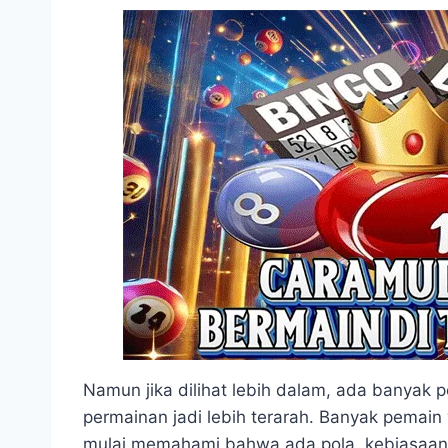
Namun jika dilihat lebih dalam, ada banya
permainan jadi lebih terarah. Banyak pemai
mulai memahami bahwa ada pola, kebiasaan