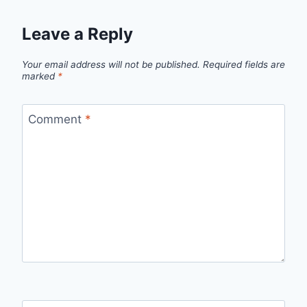
Leave a Reply
Your email address will not be published.
Required fields are
marked
*
Comment
*