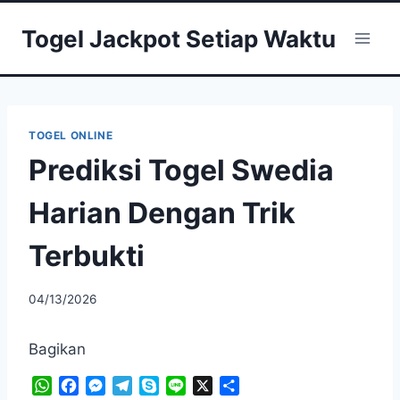
Skip
Togel Jackpot Setiap Waktu
to
content
TOGEL ONLINE
Prediksi Togel Swedia
Harian Dengan Trik
Terbukti
04/13/2026
Bagikan
W
F
M
T
S
L
X
S