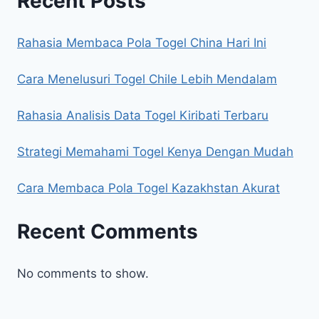
Recent Posts
Rahasia Membaca Pola Togel China Hari Ini
Cara Menelusuri Togel Chile Lebih Mendalam
Rahasia Analisis Data Togel Kiribati Terbaru
Strategi Memahami Togel Kenya Dengan Mudah
Cara Membaca Pola Togel Kazakhstan Akurat
Recent Comments
No comments to show.