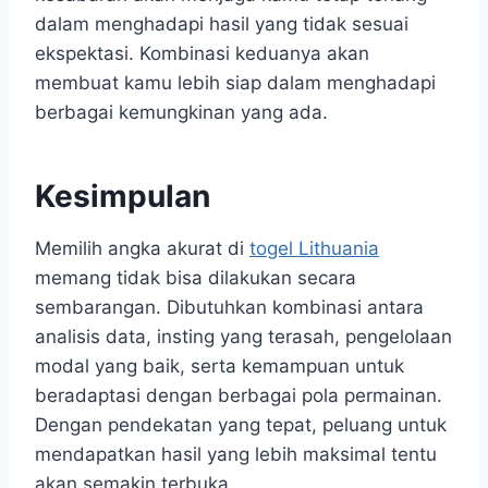
dalam menghadapi hasil yang tidak sesuai
ekspektasi. Kombinasi keduanya akan
membuat kamu lebih siap dalam menghadapi
berbagai kemungkinan yang ada.
Kesimpulan
Memilih angka akurat di
togel Lithuania
memang tidak bisa dilakukan secara
sembarangan. Dibutuhkan kombinasi antara
analisis data, insting yang terasah, pengelolaan
modal yang baik, serta kemampuan untuk
beradaptasi dengan berbagai pola permainan.
Dengan pendekatan yang tepat, peluang untuk
mendapatkan hasil yang lebih maksimal tentu
akan semakin terbuka.