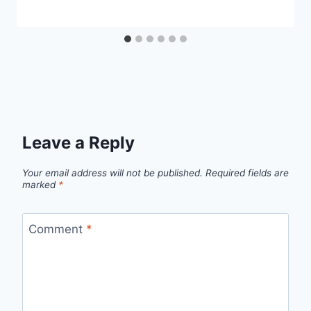
Leave a Reply
Your email address will not be published.
Required fields are
marked
*
Comment
*