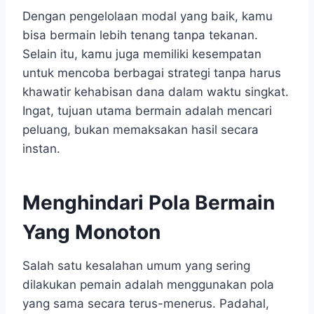
Dengan pengelolaan modal yang baik, kamu
bisa bermain lebih tenang tanpa tekanan.
Selain itu, kamu juga memiliki kesempatan
untuk mencoba berbagai strategi tanpa harus
khawatir kehabisan dana dalam waktu singkat.
Ingat, tujuan utama bermain adalah mencari
peluang, bukan memaksakan hasil secara
instan.
Menghindari Pola Bermain
Yang Monoton
Salah satu kesalahan umum yang sering
dilakukan pemain adalah menggunakan pola
yang sama secara terus-menerus. Padahal,