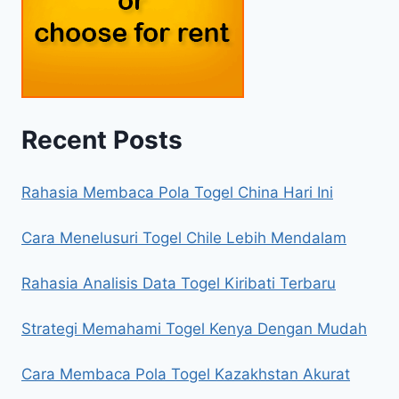
Recent Posts
Rahasia Membaca Pola Togel China Hari Ini
Cara Menelusuri Togel Chile Lebih Mendalam
Rahasia Analisis Data Togel Kiribati Terbaru
Strategi Memahami Togel Kenya Dengan Mudah
Cara Membaca Pola Togel Kazakhstan Akurat