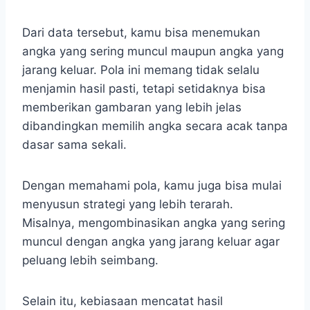
Dari data tersebut, kamu bisa menemukan
angka yang sering muncul maupun angka yang
jarang keluar. Pola ini memang tidak selalu
menjamin hasil pasti, tetapi setidaknya bisa
memberikan gambaran yang lebih jelas
dibandingkan memilih angka secara acak tanpa
dasar sama sekali.
Dengan memahami pola, kamu juga bisa mulai
menyusun strategi yang lebih terarah.
Misalnya, mengombinasikan angka yang sering
muncul dengan angka yang jarang keluar agar
peluang lebih seimbang.
Selain itu, kebiasaan mencatat hasil