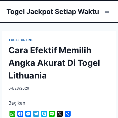
Skip
Togel Jackpot Setiap Waktu
to
content
TOGEL ONLINE
Cara Efektif Memilih
Angka Akurat Di Togel
Lithuania
04/23/2026
Bagikan
W
F
M
T
S
L
X
S