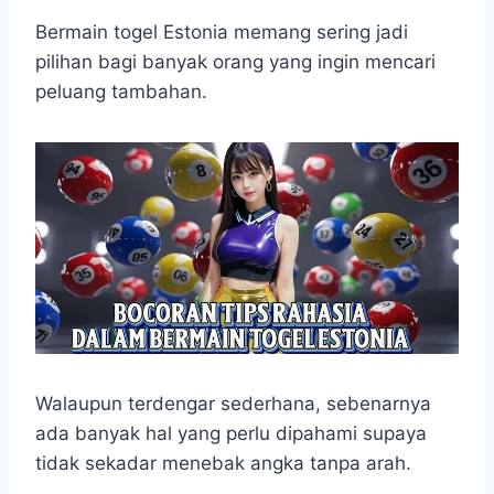
h
a
e
e
k
i
h
a
c
s
l
y
n
a
Bermain togel Estonia memang sering jadi
t
e
s
e
p
e
r
pilihan bagi banyak orang yang ingin mencari
s
b
e
g
e
e
peluang tambahan.
A
o
n
r
p
o
g
a
p
k
e
m
r
Walaupun terdengar sederhana, sebenarnya
ada banyak hal yang perlu dipahami supaya
tidak sekadar menebak angka tanpa arah.