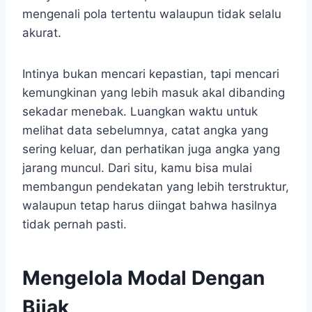
mengenali pola tertentu walaupun tidak selalu
akurat.
Intinya bukan mencari kepastian, tapi mencari
kemungkinan yang lebih masuk akal dibanding
sekadar menebak. Luangkan waktu untuk
melihat data sebelumnya, catat angka yang
sering keluar, dan perhatikan juga angka yang
jarang muncul. Dari situ, kamu bisa mulai
membangun pendekatan yang lebih terstruktur,
walaupun tetap harus diingat bahwa hasilnya
tidak pernah pasti.
Mengelola Modal Dengan
Bijak