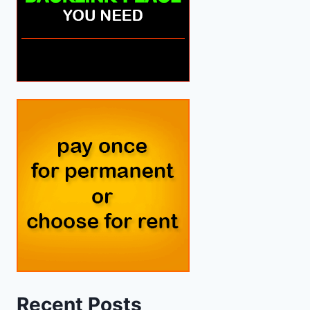
Recent Posts