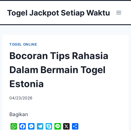
Skip
Togel Jackpot Setiap Waktu
to
content
TOGEL ONLINE
Bocoran Tips Rahasia
Dalam Bermain Togel
Estonia
04/23/2026
Bagikan
W
F
M
T
S
L
X
S