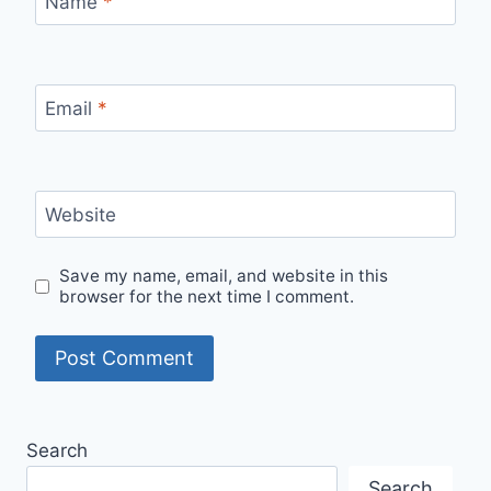
Name
*
Email
*
Website
Save my name, email, and website in this
browser for the next time I comment.
Search
Search