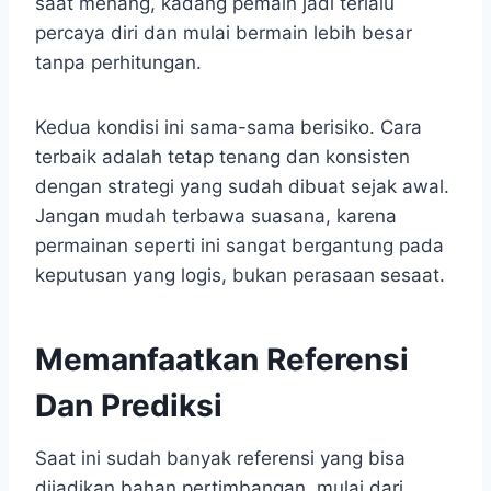
saat menang, kadang pemain jadi terlalu
percaya diri dan mulai bermain lebih besar
tanpa perhitungan.
Kedua kondisi ini sama-sama berisiko. Cara
terbaik adalah tetap tenang dan konsisten
dengan strategi yang sudah dibuat sejak awal.
Jangan mudah terbawa suasana, karena
permainan seperti ini sangat bergantung pada
keputusan yang logis, bukan perasaan sesaat.
Memanfaatkan Referensi
Dan Prediksi
Saat ini sudah banyak referensi yang bisa
dijadikan bahan pertimbangan, mulai dari