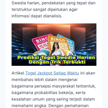
Swedia harian, pendekatan yang tepat dan
terstruktur sangat diperlukan agar
informasi dapat dianalisis.
Artikel
Togel Jackpot Setiap Waktu
ini akan
membahas lebih dalam mengenai
bagaimana persepsi masyarakat terbentuk,
bagaimana probabilitas bekerja, serta
kesalahan umum yang sering terjadi dalam
memahami angka. Dengan pemahaman