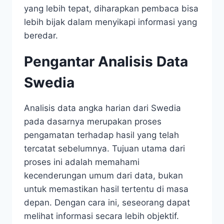
yang lebih tepat, diharapkan pembaca bisa
lebih bijak dalam menyikapi informasi yang
beredar.
Pengantar Analisis Data
Swedia
Analisis data angka harian dari Swedia
pada dasarnya merupakan proses
pengamatan terhadap hasil yang telah
tercatat sebelumnya. Tujuan utama dari
proses ini adalah memahami
kecenderungan umum dari data, bukan
untuk memastikan hasil tertentu di masa
depan. Dengan cara ini, seseorang dapat
melihat informasi secara lebih objektif.