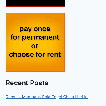
Recent Posts
Rahasia Membaca Pola Togel China Hari Ini