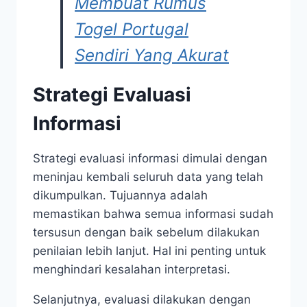
Membuat Rumus
Togel Portugal
Sendiri Yang Akurat
Strategi Evaluasi
Informasi
Strategi evaluasi informasi dimulai dengan
meninjau kembali seluruh data yang telah
dikumpulkan. Tujuannya adalah
memastikan bahwa semua informasi sudah
tersusun dengan baik sebelum dilakukan
penilaian lebih lanjut. Hal ini penting untuk
menghindari kesalahan interpretasi.
Selanjutnya, evaluasi dilakukan dengan